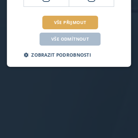
Jako součást výroby nabízíme i služby montáže a
VŠE PŘIJMOUT
kompletace sestav dle požadavků našich zákazníků.
VŠE ODMÍTNOUT
VÍCE
ZOBRAZIT PODROBNOSTI