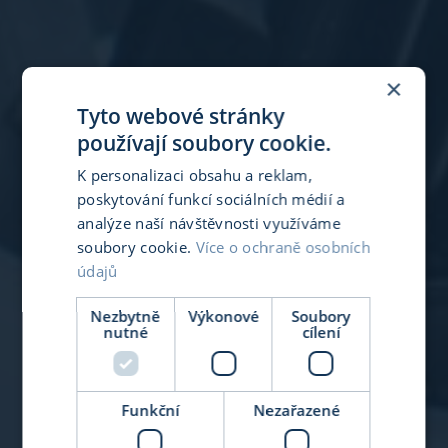
×
Tyto webové stránky
používají soubory cookie.
K personalizaci obsahu a reklam,
poskytování funkcí sociálních médií a
VÝROBA
MONTÁŽE SESTAV
analýze naší návštěvnosti využíváme
MONTÁŽE SESTAV
soubory cookie.
Více o ochraně osobních
údajů
OD RUČNÍCH PO
Nezbytně
Výkonové
Soubory
AUTOMATICKÉ
nutné
cílení
KOMPLETACE
Funkční
Nezařazené
SESTAV